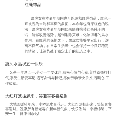
红绳饰品
属虎女在本命年期间也可以佩戴红绳饰品，红色一
直被视为吉利和喜庆的象征，本命年也有穿红色的说
法，属虎女在本命年期间如果随身携带红色绳子的
话，能够改善运势，起到消除灾难，化煞辟邪的风水
作用。在红绳的保护之下，属虎女能够平安出行，远
离不良气场，在日常生活当中也会保持一个良好稳定
的情绪，让运势处于稳定上升的状态当中。
惠久水晶祝五一快乐
又是一年逢五一,劳动一年要休息,放松心情与心意,养精蓄锐打打
气,享受生活要牢记,遥寄友情与惦记,愿你劳动节快乐,生活顺心,工
作如意。
大红灯笼挂起来，笑迎宾客喜迎财
大地回暖猪年来，小桥流水百花开。大红灯笼挂起来，笑迎宾客
喜迎财。祝愿所有新老客户新年新气象，快乐依然，幸福绵绵，平
安一生，健康到永远!