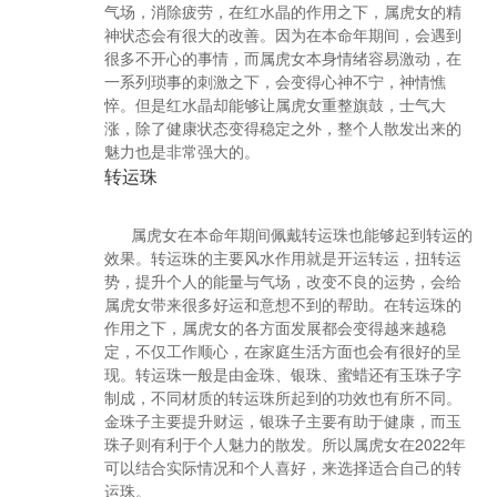
气场，消除疲劳，在红水晶的作用之下，属虎女的精
神状态会有很大的改善。因为在本命年期间，会遇到
很多不开心的事情，而属虎女本身情绪容易激动，在
一系列琐事的刺激之下，会变得心神不宁，神情憔
悴。但是红水晶却能够让属虎女重整旗鼓，士气大
涨，除了健康状态变得稳定之外，整个人散发出来的
魅力也是非常强大的。
转运珠
属虎女在本命年期间佩戴转运珠也能够起到转运的
效果。转运珠的主要风水作用就是开运转运，扭转运
势，提升个人的能量与气场，改变不良的运势，会给
属虎女带来很多好运和意想不到的帮助。在转运珠的
作用之下，属虎女的各方面发展都会变得越来越稳
定，不仅工作顺心，在家庭生活方面也会有很好的呈
现。转运珠一般是由金珠、银珠、蜜蜡还有玉珠子字
制成，不同材质的转运珠所起到的功效也有所不同。
金珠子主要提升财运，银珠子主要有助于健康，而玉
珠子则有利于个人魅力的散发。所以属虎女在2022年
可以结合实际情况和个人喜好，来选择适合自己的转
运珠。