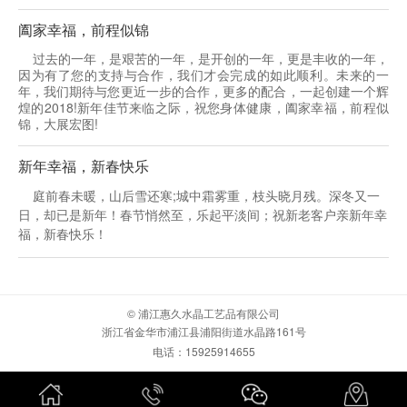
阖家幸福，前程似锦
过去的一年，是艰苦的一年，是开创的一年，更是丰收的一年，
因为有了您的支持与合作，我们才会完成的如此顺利。未来的一
年，我们期待与您更近一步的合作，更多的配合，一起创建一个辉
煌的2018!新年佳节来临之际，祝您身体健康，阖家幸福，前程似
锦，大展宏图!
新年幸福，新春快乐
庭前春未暖，山后雪还寒;城中霜雾重，枝头晓月残。深冬又一
日，却已是新年！春节悄然至，乐起平淡间；祝新老客户亲新年幸
福，新春快乐！
© 浦江惠久水晶工艺品有限公司
浙江省金华市浦江县浦阳街道水晶路161号
电话：15925914655
浙ICP备19042055号